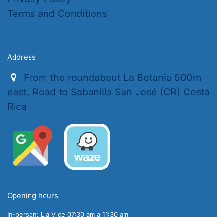
Terms and Conditions
Address
From the roundabout La Betania 500m
east, Road to Sabanilla San José (CR) Costa
Rica
Opening hours
In-person: L a V de 07:30 am a 11:30 am