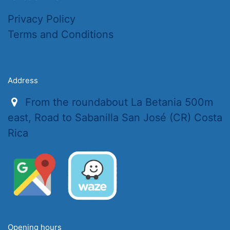
Privacy Policy
Terms and Conditions
Address
From the roundabout La Betania 500m
east, Road to Sabanilla San José (CR) Costa
Rica
Opening hours