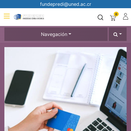
fundepredi@uned.ac.cr
0
Navegación