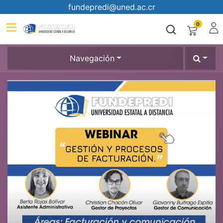
fundepredi@uned.ac.cr
0
Navegación