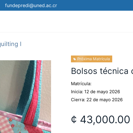
fundepredi@uned.ac.cr
mica
Campus
Eventos
¿Cómo matricular?
Pro
uilting I
Próxima Matrícula
Bolsos técnica q
Matrícula:
Inicia: 12 de mayo 2026
Cierra: 22 de mayo 2026
¢
43,000.00