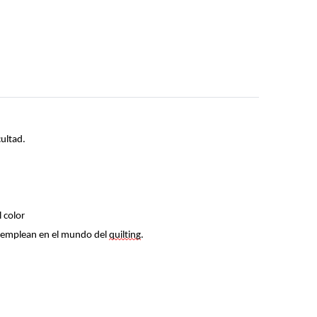
cultad.
l color
se emplean en el mundo del
quilting
.