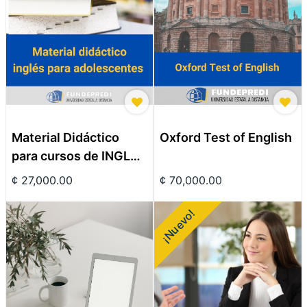
Material Didáctico
Oxford Test of English
para cursos de INGLES
PARA ADOLESCENTES
¢
27,000.00
¢
70,000.00
para estudiantes que
ingresan por examen
¡Nuevo!
de ubicación